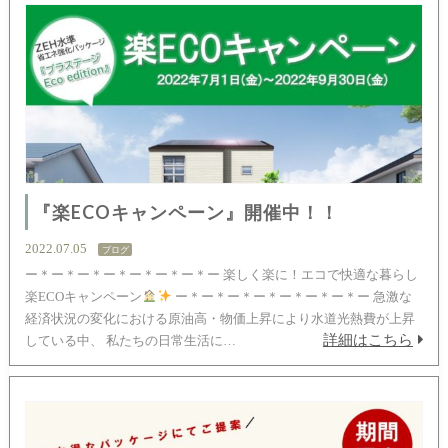
『楽ECOキャンペーン』開催中！！
2022.07.05
ブログ
ー＊ー＊ー＊ー＊ー＊ー＊ー＊ー 楽しく楽に！エコで快適な暮らし
楽ECOキャンペーン
ー＊ー＊ー＊ー＊ー＊ー＊ー＊ー 急激な
経済状況の変化における原油高・物価上昇により水道光熱費が上昇
詳細はこちら
している中、 私たちの日常生活に…