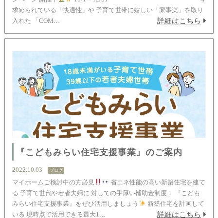
求められている「快適性」や 子育て世帯に嬉しい「家事楽」を取り
詳細はこちら
入れた 「COM…
『こどもみらい住宅支援事業』のご案内
2022.10.03
ブログ
マイホームご検討中の方必見
省エネ性能の高い新築住宅を建て
る 子育て世代や若者夫婦に 対しての手厚い補助金制度！ 『こども
みらい住宅支援事業』をぜひ活用しましょう
新築住宅を計画して
詳細はこちら
いる 現時点で活用できる最大1…